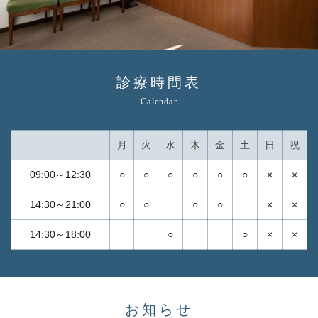
診療時間表
Calendar
月
火
水
木
金
土
日
祝
09:00～12:30
○
○
○
○
○
○
×
×
14:30～21:00
○
○
○
○
×
×
14:30～18:00
○
○
×
×
お知らせ